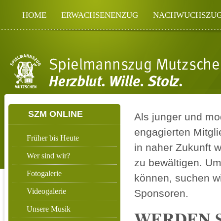
HOME
ERWACHSENENZUG
NACHWUCHSZU
SZM ONLINE
Als junger und mo
engagierten Mitgl
Früher bis Heute
in naher Zukunft 
Wer sind wir?
zu bewältigen. Um 
Fotogalerie
können, suchen wi
Videogalerie
Sponsoren.
Unsere Musik
WERDEN S