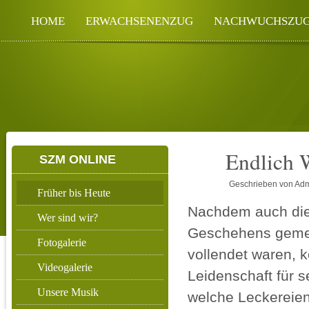
HOME
ERWACHSENENZUG
NACHWUCHSZU
Endlich 
SZM ONLINE
11/30
2013
Geschrieben von Ad
Früher bis Heute
Nachdem auch die
Wer sind wir?
Geschehens gemeis
Fotogalerie
vollendet waren, k
Videogalerie
Leidenschaft für s
Unsere Musik
welche Leckereien