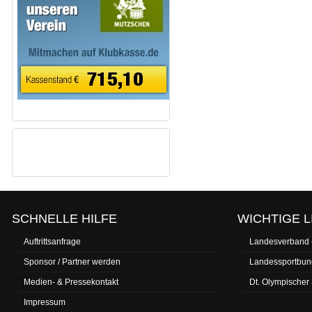
FACEBOOK-FANS
SCHNELLE HILFE
WICHTIGE L
Auftrittsanfrage
Landesverband
Sponsor / Partner werden
Landessportbun
Medien- & Pressekontakt
Dt. Olympischer
Impressum