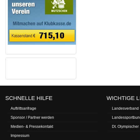
FACEBOOK-FANS
SCHNELLE HILFE
WICHTIGE L
Auftrittsanfrage
Landesverband
Sponsor / Partner werden
Landessportbun
Medien- & Pressekontakt
Dt. Olympischer
Impressum