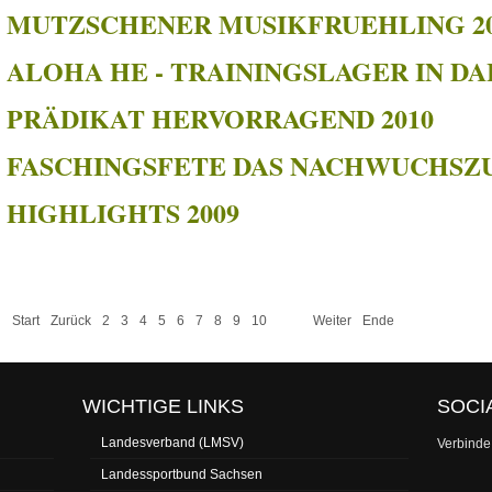
MUTZSCHENER MUSIKFRUEHLING 20
ALOHA HE - TRAININGSLAGER IN DA
PRÄDIKAT HERVORRAGEND 2010
FASCHINGSFETE DAS NACHWUCHSZU
HIGHLIGHTS 2009
Start
Zurück
2
3
4
5
6
7
8
9
10
11
Weiter
Ende
WICHTIGE LINKS
SOCI
Landesverband (LMSV)
Verbinde 
Landessportbund Sachsen